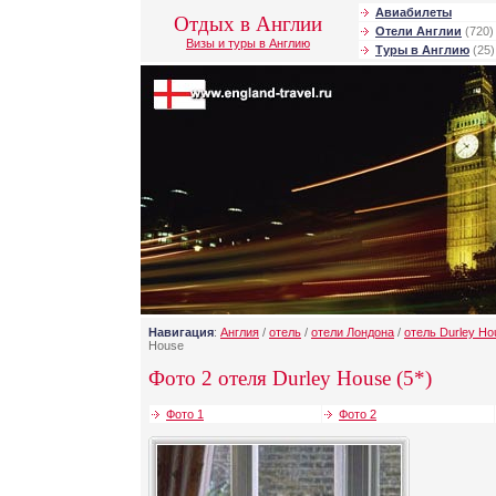
Авиабилеты
Отдых в Англии
Отели Англии
(720)
Визы и туры в Англию
Туры в Англию
(25)
Навигация
:
Англия
/
отель
/
отели Лондона
/
отель Durley Ho
House
Фото 2 отеля Durley House (5*)
Фото 1
Фото 2