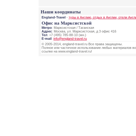
Наши координаты
England-Travel
-
туры в Англию, отдых в Англии, отели Англ
Офис на Марксистской
Метро
: Марксистская / Таганская
Адрес
: Москва, ул. Марксистская, д 3 офис 416
Тел
: +7 (495) 785-88-10 (мн.)
E-mail
:
info@england-travel.ru
© 2005-2014, england-travel.ru Все права защищены.
Полное или частичное использование любых материалов во
ссылке на www.england-travel.ru!