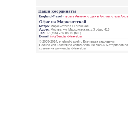
Наши координаты
England-Travel
-
туры в Англию, отдых в Англии, отели Англ
Офис на Марксистской
Метро
: Марксистская / Таганская
Адрес
: Москва, ул. Марксистская, д 3 офис 416
Тел
: +7 (495) 785-88-10 (мн.)
E-mail
:
info@england-travel.ru
© 2005-2014, england-travel.ru Все права защищены.
Полное или частичное использование любых материалов во
ссылке на www.england-travel.ru!