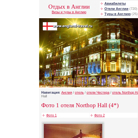
Авиабилеты
Отдых в Англии
Отели Англии
(720)
Визы и туры в Англию
Туры в Англию
(25)
Навигация
:
Англия
/
отель
/
отели Честера
/
отель Northop Ha
Hall
Фото 1 отеля Northop Hall (4*)
Фото 1
Фото 2