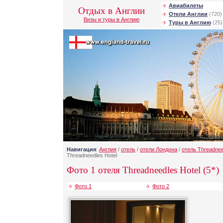
Авиабилеты
Отдых в Англии
Отели Англии
(720)
Визы и туры в Англию
Туры в Англию
(25)
Навигация
:
Англия
/
отель
/
отели Лондона
/
отель Threadnee
Threadneedles Hotel
Фото 1 отеля Threadneedles Hotel (5*)
Фото 1
Фото 2