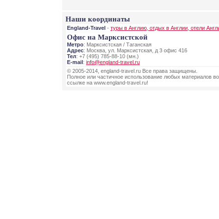
Наши координаты
England-Travel
-
туры в Англию, отдых в Англии, отели Англ
Офис на Марксистской
Метро
: Марксистская / Таганская
Адрес
: Москва, ул. Марксистская, д 3 офис 416
Тел
: +7 (495) 785-88-10 (мн.)
E-mail
:
info@england-travel.ru
© 2005-2014, england-travel.ru Все права защищены.
Полное или частичное использование любых материалов во
ссылке на www.england-travel.ru!