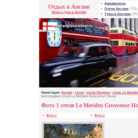
Авиабилеты
Отдых в Англии
Отели Англии
(720)
Визы и туры в Англию
Туры в Англию
(25)
Навигация
:
Англия
/
отель
/
отели Лондона
/
отель Le Meride
фотографии отеля Le Meriden Grosvenor House
Фото 1 отеля Le Meriden Grosvenor Ho
Фото 1
Фото 2