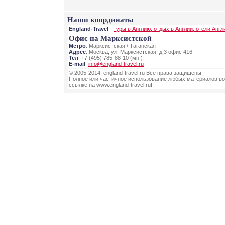
Наши координаты
England-Travel
-
туры в Англию, отдых в Англии, отели Англ
Офис на Марксистской
Метро
: Марксистская / Таганская
Адрес
: Москва, ул. Марксистская, д 3 офис 416
Тел
: +7 (495) 785-88-10 (мн.)
E-mail
:
info@england-travel.ru
© 2005-2014, england-travel.ru Все права защищены.
Полное или частичное использование любых материалов во
ссылке на www.england-travel.ru!