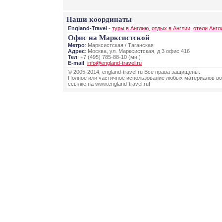
Наши координаты
England-Travel
-
туры в Англию, отдых в Англии, отели Англ
Офис на Марксистской
Метро
: Марксистская / Таганская
Адрес
: Москва, ул. Марксистская, д 3 офис 416
Тел
: +7 (495) 785-88-10 (мн.)
E-mail
:
info@england-travel.ru
© 2005-2014, england-travel.ru Все права защищены.
Полное или частичное использование любых материалов во
ссылке на www.england-travel.ru!