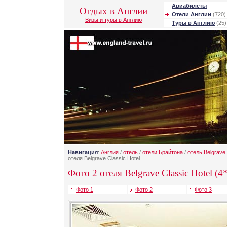
Авиабилеты
Отдых в Англии
Отели Англии
(720)
Визы и туры в Англию
Туры в Англию
(25)
Навигация
:
Англия
/
отель
/
отели Брайтона
/
отель Belgrave 
отеля Belgrave Classic Hotel
Фото 2 отеля Belgrave Classic Hotel (4*
Фото 1
Фото 2
Фото 3