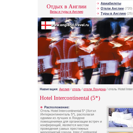
Авиабилеты
Отдых в Англии
Отели Англии
(720)
Визы и туры в Англию
Туры в Англию
(25)
Навигация
:
Англия
/
отель
/
отели Лондона
/ отель Hotel Inter
Hotel Intercontinental (5*)
Расположение:
Отель Hotel Intercontinental 5* (Хотэл
Интерконтиненталь 5*), располагая
одними из лучших в Лондоне
помещениями для организации встреч и
конференций, является местом
проведения самых престижных
мероприятий города. Inter-Continental