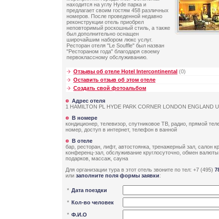
находится на углу Hyde парка и
предлагает своим гостям 458 различных
номеров. После проведенной недавно
реконструкции отель приобрел
неповторимый роскошный стиль, а также
был дополнительно оснащен
широчайшим набором люкс услуг.
Ресторан отеля "Le Souffle" был назван
"Рестораном года" благодаря своему
первоклассному обслуживанию.
Отзывы об отеле Hotel Intercontinental
(0)
Оставить отзыв об этом отеле
Создать свой фотоальбом
Адрес отеля
1 HAMILTON PL HYDE PARK CORNER LONDON ENGLAND 
В номере
кондиционер, телевизор, спутниковое ТВ, радио, прямой тел
номер, доступ в интернет, телефон в ванной
В отеле
бар, ресторан, лифт, автостоянка, тренажерный зал, салон к
конференц-зал, обслуживание круглосуточно, обмен валюты,
подарков, массаж, сауна
Для организации тура в этот отель звоните по тел: +7 (495)
7
или
заполните поля формы заявки
:
*
Дата поездки
*
Кол-во человек
*
Ф.И.О