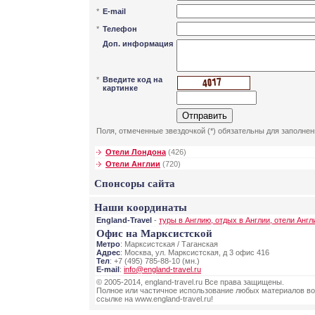
*
E-mail
*
Телефон
Доп. информация
*
Введите код на
картинке
Поля, отмеченные звездочкой (*) обязательны для заполнен
Отели Лондона
(426)
Отели Англии
(720)
Спонсоры сайта
Наши координаты
England-Travel
-
туры в Англию, отдых в Англии, отели Англ
Офис на Марксистской
Метро
: Марксистская / Таганская
Адрес
: Москва, ул. Марксистская, д 3 офис 416
Тел
: +7 (495) 785-88-10 (мн.)
E-mail
:
info@england-travel.ru
© 2005-2014, england-travel.ru Все права защищены.
Полное или частичное использование любых материалов во
ссылке на www.england-travel.ru!