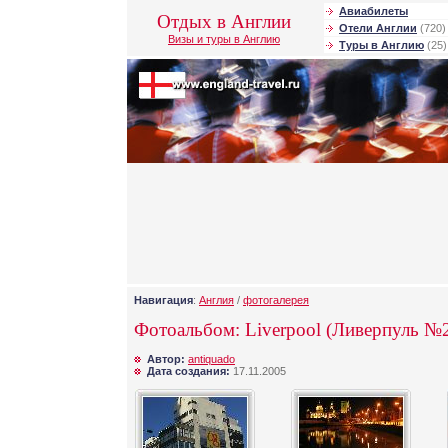
Авиабилеты
Отдых в Англии
Отели Англии
(720)
Визы и туры в Англию
Туры в Англию
(25)
Навигация
:
Англия
/
фотогалерея
Фотоальбом: Liverpool (Ливерпуль №
Автор:
antiquado
Дата создания:
17.11.2005