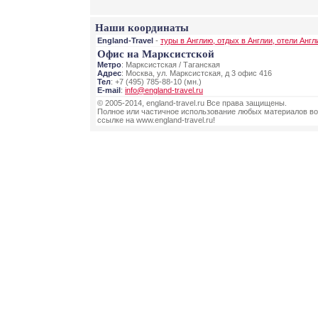
Наши координаты
England-Travel
-
туры в Англию, отдых в Англии, отели Англ
Офис на Марксистской
Метро
: Марксистская / Таганская
Адрес
: Москва, ул. Марксистская, д 3 офис 416
Тел
: +7 (495) 785-88-10 (мн.)
E-mail
:
info@england-travel.ru
© 2005-2014, england-travel.ru Все права защищены.
Полное или частичное использование любых материалов во
ссылке на www.england-travel.ru!