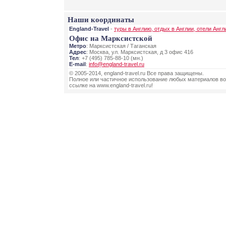
Наши координаты
England-Travel
-
туры в Англию, отдых в Англии, отели Англ
Офис на Марксистской
Метро
: Марксистская / Таганская
Адрес
: Москва, ул. Марксистская, д 3 офис 416
Тел
: +7 (495) 785-88-10 (мн.)
E-mail
:
info@england-travel.ru
© 2005-2014, england-travel.ru Все права защищены.
Полное или частичное использование любых материалов во
ссылке на www.england-travel.ru!