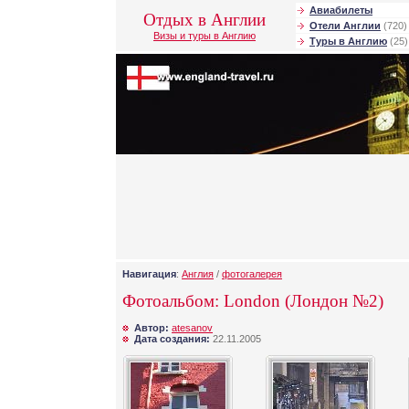
Авиабилеты
Отдых в Англии
Отели Англии
(720)
Визы и туры в Англию
Туры в Англию
(25)
Навигация
:
Англия
/
фотогалерея
Фотоальбом: London (Лондон №2)
Автор:
atesanov
Дата создания:
22.11.2005