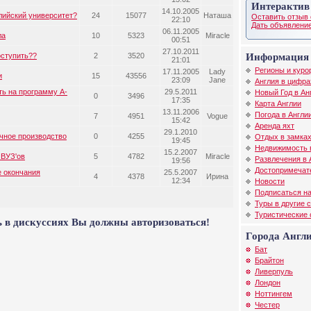
Интерактив
14.10.2005
глийский университет?
24
15077
Наташа
Оставить отзыв 
22:10
Дать объявление
06.11.2005
ла
10
5323
Miracle
00:51
27.10.2011
оступить??
2
3520
Информация 
21:01
Регионы и куро
17.11.2005
Lady
и
15
43556
23:09
Jane
Англия в цифра
ть на программу А-
29.5.2011
Новый Год в Ан
0
3496
17:35
Карта Англии
13.11.2006
Погода в Англи
7
4951
Vogue
15:42
Аренда яхт
29.1.2010
чное производство
0
4255
Отдых в замках
19:45
Недвижимость 
15.2.2007
 ВУЗ'ов
5
4782
Miracle
Развлечения в 
19:56
Достопримечат
е окончания
25.5.2007
4
4378
Ирина
12:34
Новости
Подписаться на
Туры в другие 
Туристические
 в дискуссиях Вы должны авторизоваться!
Города Англ
Бат
Брайтон
Ливерпуль
Лондон
Ноттингем
Честер