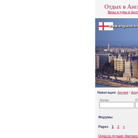
Отдых в Анг
Визы и туры в Анг
Навигация
:
Англия
/
фор
Логин:
П
Форумы
Pages
:
1
2
»
Одна из лучших британс