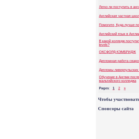
Легко ли поступить в ан
Английская частная шко
Помогите, Куда лучше п
Английский язык в Англи
В какой колледж поступи
levels?
ОКСФОРД-КЭМБРИДЖ
Дипломная работа сваро
Дипломы ливерпульских
Обучение в Англии посл
мальтийского колледжа
Pages
:
1
2
»
Чтобы участвовать
Спонсоры сайта