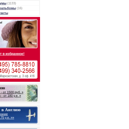
умы
(1133)
оальбомы
(16)
такты
т в избранное!
лию
- от 1500 руб. »
- от 180 у.е. »
 в Англию
вание
75 у.е. »»