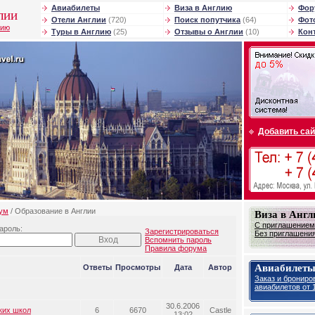
Авиабилеты
Виза в Англию
Фор
лии
Отели Англии
(720)
Поиск попутчика
(64)
Фот
лию
Туры в Англию
(25)
Отзывы о Англии
(10)
Кон
Добавить сай
ум
/ Образование в Англии
Виза в Анг
С приглашением 
ароль:
Зарегистрироваться
Без приглашения 
Вспомнить пароль
Правила форума
Авиабилеты
Ответы
Просмотры
Дата
Автор
Заказ и брониро
авиабилетов от 1
30.6.2006
ких школ
6
6670
Castle
13:02