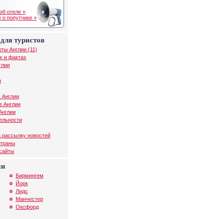
об отеле »
 о попутчике »
для туристов
рты Англии (11)
х и фактах
глии
и
 Англии
в Англии
Англии
ельности
 рассылку новостей
страны
 сайты
ии
Бирмингем
Йорк
Лидс
Манчестер
Оксфорд