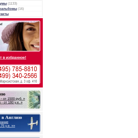
умы
(1133)
оальбомы
(16)
такты
т в избранное!
лию
- от 1500 руб. »
- от 180 у.е. »
 в Англию
вание
75 у.е. »»