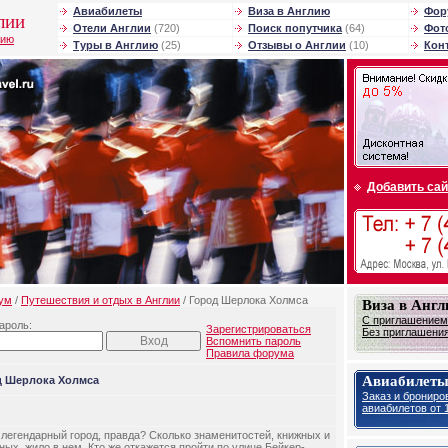
Авиабилеты
Виза в Англию
Фор
лии
Отели Англии
(720)
Поиск попутчика
(64)
Фот
лию
Туры в Англию
(25)
Отзывы о Англии
(10)
Кон
Добавить сай
ум
/
Путешествия и отдых в Англии
/ Город Шерлока Холмса
Виза в Анг
С приглашением 
ароль:
Зарегистрироваться
Без приглашения 
Вспомнить пароль
Правила форума
Авиабилеты
д Шерлока Холмса
Заказ и брониро
авиабилетов от 1
 легендарный город, правда? Сколько знаменитостей, книжных и
ных, жило в нем. Кто же откажется пройти по улице Бейкер-