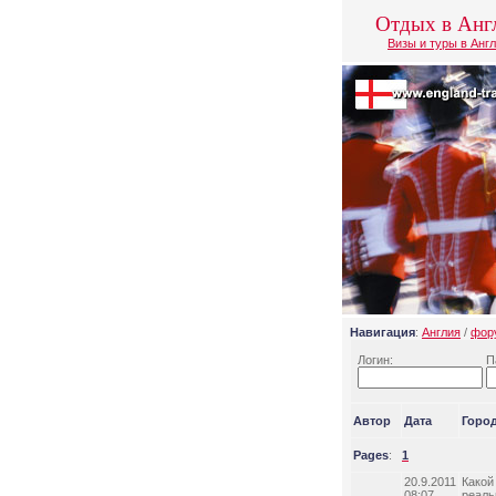
Отдых в Анг
Визы и туры в Анг
Навигация
:
Англия
/
фор
Логин:
П
Автор
Дата
Горо
Pages
:
1
20.9.2011
Какой
08:07
реаль