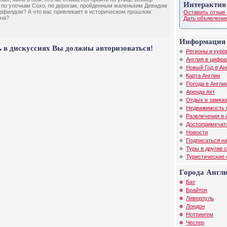
Интерактив
, по улочкам Сохо, по дорогам, пройденным маленьким Девидом
рфилдом? А что вас привлекает в историческом прошлом
Оставить отзыв 
на?
Дать объявление
Информация 
 в дискуссиях Вы должны авторизоваться!
Регионы и куро
Англия в цифра
Новый Год в Ан
Карта Англии
Погода в Англи
Аренда яхт
Отдых в замках
Недвижимость 
Развлечения в 
Достопримечат
Новости
Подписаться на
Туры в другие 
Туристические
Города Англ
Бат
Брайтон
Ливерпуль
Лондон
Ноттингем
Честер