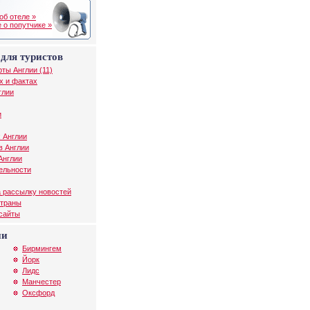
об отеле »
 о попутчике »
для туристов
рты Англии (11)
х и фактах
глии
и
 Англии
в Англии
Англии
ельности
 рассылку новостей
страны
 сайты
ии
Бирмингем
Йорк
Лидс
Манчестер
Оксфорд