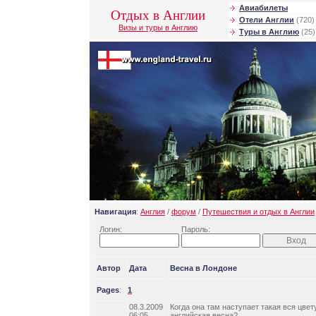
Авиабилеты
Отдых в Англии
Отели Англии
(720)
Визы и туры в Англию
Туры в Англию
(25)
Навигация
:
Англия
/
форум
/
Путешествия и отдых в Англии
Логин:
Пароль:
Автор
Дата
Весна в Лондоне
Pages
:
1
08.3.2009
Когда она там наступает такая вся цве
06:05
английская весна?