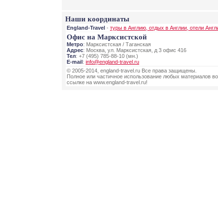
Наши координаты
England-Travel
-
туры в Англию, отдых в Англии, отели Англ
Офис на Марксистской
Метро
: Марксистская / Таганская
Адрес
: Москва, ул. Марксистская, д 3 офис 416
Тел
: +7 (495) 785-88-10 (мн.)
E-mail
:
info@england-travel.ru
© 2005-2014, england-travel.ru Все права защищены.
Полное или частичное использование любых материалов во
ссылке на www.england-travel.ru!