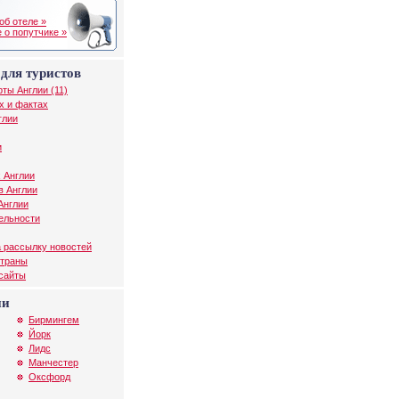
об отеле »
 о попутчике »
для туристов
рты Англии (11)
х и фактах
глии
и
 Англии
в Англии
Англии
ельности
 рассылку новостей
страны
 сайты
ии
Бирмингем
Йорк
Лидс
Манчестер
Оксфорд