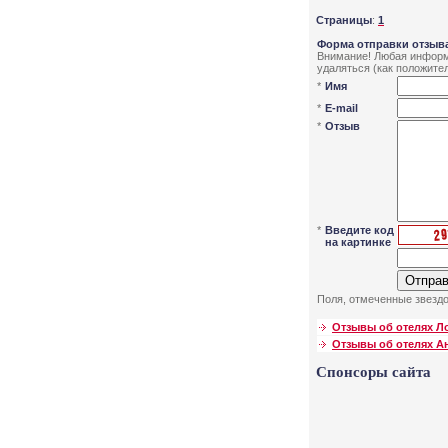
Страницы
:
1
Форма отправки отзыва
Внимание! Любая информа
удаляться (как положител
*
Имя
*
E-mail
*
Отзыв
*
Введите код
на картинке
Поля, отмеченные звездо
Отзывы об отелях Л
Отзывы об отелях А
Спонсоры сайта