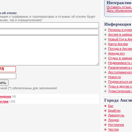
Интерактив
Оставить отзыв 
Дать объявление
 об отеле:
ция о турфирмах и туроператорах в отзывах об отелях будет
ьная, так и отрицательная)!
Информация 
Регионы и куро
Англия в цифра
Новый Год в Ан
Карта Англии
Погода в Англи
Аренда яхт
Отдых в замках
Недвижимость 
Развлечения в 
Достопримечат
Новости
Подписаться на
Туры в другие 
чкой (*) обязательны для заполнения!
Туристические
ондона
(4)
Города Англ
нглии
(10)
Бат
Брайтон
Ливерпуль
Лондон
Ноттингем
Честер