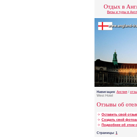
Отдых в Анг
Визы и туры в Анг
Навигация
:
Англия
/
отз
West Hotel
Отзывы об отеле
Оставить свой отзыв
Создать свой фотоа
Подробнее об этом о
Страницы
:
1