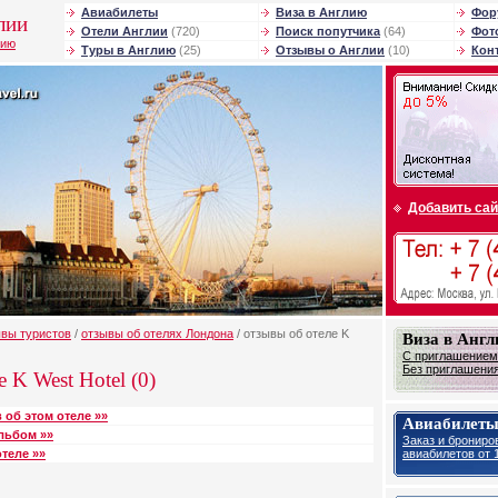
Авиабилеты
Виза в Англию
Фор
лии
Отели Англии
(720)
Поиск попутчика
(64)
Фот
лию
Туры в Англию
(25)
Отзывы о Англии
(10)
Кон
Добавить сай
ывы туристов
/
отзывы об отелях Лондона
/ отзывы об отеле K
Виза в Анг
С приглашением 
Без приглашения 
 K West Hotel (0)
 об этом отеле »»
Авиабилеты
льбом »»
Заказ и брониро
авиабилетов от 1
теле »»