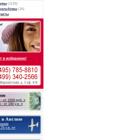
умы
(1133)
оальбомы
(16)
такты
т в избранное!
лию
- от 1500 руб. »
- от 180 у.е. »
 в Англию
вание
75 у.е. »»